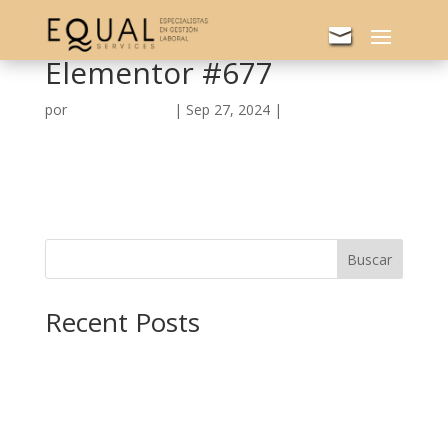
Elementor #677
por
Arcos Guerrero
|
Sep 27, 2024
|
Uncategorized
Buscar
Recent Posts
Elementor #680
Elementor #679
Elementor #678
Elementor #677